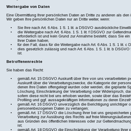
Weitergabe von Daten
Eine Übermittlung Ihrer persönlichen Daten an Dritte zu anderen als den 
Wir geben Ihre persönlichen Daten nur an Dritte weiter, wenn:
•
Sie Ihre nach Art. 6 Abs. 1 S. 1 lit. a DSGVO ausdrückliche Einwill
•
die Weitergabe nach Art. 6 Abs. 1 S. 1 lit. f DSGVO zur Gelten
erforderlich ist und kein Grund zur Annahme besteht, dass Sie ei
Ihrer Daten haben,
•
für den Fall, dass für die Weitergabe nach Art. 6 Abs. 1 S. 1 lit. 
•
dies gesetzlich zulässig und nach Art. 6 Abs. 1 S. 1 lit. b DSGVO 
ist.
Betroffenenrechte
Sie haben das Recht:
•
gemäß Art. 15 DSGVO Auskunft über Ihre von uns verarbeiteten 
Auskunft über die Verarbeitungszwecke, die Kategorie der perso
denen Ihre Daten offengelegt wurden oder werden, die geplante Sp
Löschung, Einschränkung der Verarbeitung oder Widerspruch, das 
sofern diese nicht bei uns erhoben wurden, sowie über das Besteh
Profiling und ggf. aussagekräftigen Informationen zu deren Einzelh
•
gemäß Art. 16 DSGVO unverzüglich die Berichtigung unrichtiger od
personenbezogenen Daten zu verlangen;
•
gemäß Art. 17 DSGVO die Löschung Ihrer bei uns gespeicherten p
Verarbeitung zur Ausübung des Rechts auf freie Meinungsäußerung u
aus Gründen des öffentlichen Interesses oder zur Geltendmachun
ist;
•
gemäß Art. 18 DSGVO die Einschränkung der Verarbeitung Ihrer p