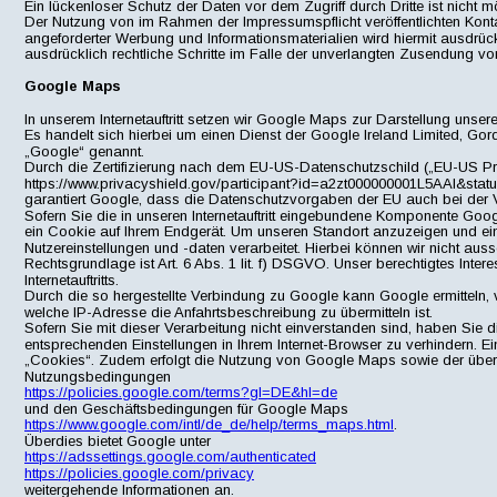
Ein lückenloser Schutz der Daten vor dem Zugriff durch Dritte ist nicht m
Der Nutzung von im Rahmen der Impressumspflicht veröffentlichten Konta
angeforderter Werbung und Informationsmaterialien wird hiermit ausdrück
ausdrücklich rechtliche Schritte im Falle der unverlangten Zusendung v
Google Maps
In unserem Internetauftritt setzen wir Google Maps zur Darstellung unser
Es handelt sich hierbei um einen Dienst der Google Ireland Limited, Gord
„Google“ genannt.
Durch die Zertifizierung nach dem EU-US-Datenschutzschild („EU-US Pr
https://www.privacyshield.gov/participant?id=a2zt000000001L5AAI&stat
garantiert Google, dass die Datenschutzvorgaben der EU auch bei der 
Sofern Sie die in unseren Internetauftritt eingebundene Komponente Goog
ein Cookie auf Ihrem Endgerät. Um unseren Standort anzuzeigen und eine
Nutzereinstellungen und -daten verarbeitet. Hierbei können wir nicht au
Rechtsgrundlage ist Art. 6 Abs. 1 lit. f) DSGVO. Unser berechtigtes Intere
Internetauftritts.
Durch die so hergestellte Verbindung zu Google kann Google ermitteln, 
welche IP-Adresse die Anfahrtsbeschreibung zu übermitteln ist.
Sofern Sie mit dieser Verarbeitung nicht einverstanden sind, haben Sie di
entsprechenden Einstellungen in Ihrem Internet-Browser zu verhindern. Ei
„Cookies“. Zudem erfolgt die Nutzung von Google Maps sowie der übe
Nutzungsbedingungen 
https://policies.google.com/terms?gl=DE&hl=de
und den Geschäftsbedingungen für Google Maps 
https://www.google.com/intl/de_de/help/terms_maps.html
.
Überdies bietet Google unter
https://adssettings.google.com/authenticated
https://policies.google.com/privacy
weitergehende Informationen an.