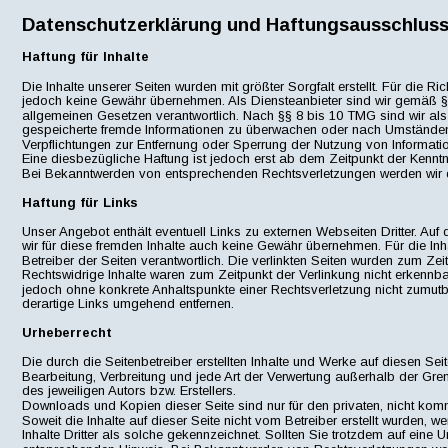
Datenschutzerklärung und Haftungsausschluss
Haftung für Inhalte
Die Inhalte unserer Seiten wurden mit größter Sorgfalt erstellt. Für die Ric
jedoch keine Gewähr übernehmen. Als Diensteanbieter sind wir gemäß § 
allgemeinen Gesetzen verantwortlich. Nach §§ 8 bis 10 TMG sind wir als Di
gespeicherte fremde Informationen zu überwachen oder nach Umständen zu
Verpflichtungen zur Entfernung oder Sperrung der Nutzung von Informati
Eine diesbezügliche Haftung ist jedoch erst ab dem Zeitpunkt der Kenntn
Bei Bekanntwerden von entsprechenden Rechtsverletzungen werden wir d
Haftung für Links
Unser Angebot enthält eventuell Links zu externen Webseiten Dritter. Auf
wir für diese fremden Inhalte auch keine Gewähr übernehmen. Für die Inhalt
Betreiber der Seiten verantwortlich. Die verlinkten Seiten wurden zum Ze
Rechtswidrige Inhalte waren zum Zeitpunkt der Verlinkung nicht erkennbar.
jedoch ohne konkrete Anhaltspunkte einer Rechtsverletzung nicht zumut
derartige Links umgehend entfernen.
Urheberrecht
Die durch die Seitenbetreiber erstellten Inhalte und Werke auf diesen Sei
Bearbeitung, Verbreitung und jede Art der Verwertung außerhalb der Gre
des jeweiligen Autors bzw. Erstellers. 
Downloads und Kopien dieser Seite sind nur für den privaten, nicht komm
Soweit die Inhalte auf dieser Seite nicht vom Betreiber erstellt wurden, 
Inhalte Dritter als solche gekennzeichnet. Sollten Sie trotzdem auf eine