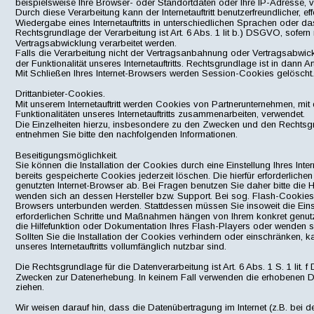
beispielsweise Ihre Browser- oder Standortdaten oder Ihre IP-Adresse, ve
Durch diese Verarbeitung kann der Internetauftritt benutzerfreundlicher, e
Wiedergabe eines Internetauftritts in unterschiedlichen Sprachen oder d
Rechtsgrundlage der Verarbeitung ist Art. 6 Abs. 1 lit b.) DSGVO, sofe
Vertragsabwicklung verarbeitet werden.
Falls die Verarbeitung nicht der Vertragsanbahnung oder Vertragsabwicklu
der Funktionalität unseres Internetauftritts. Rechtsgrundlage ist in dann Ar
Mit Schließen Ihres Internet-Browsers werden Session-Cookies gelöscht.
Drittanbieter-Cookies.
Mit unserem Internetauftritt werden Cookies von Partnerunternehmen, m
Funktionalitäten unseres Internetauftritts zusammenarbeiten, verwendet.
Die Einzelheiten hierzu, insbesondere zu den Zwecken und den Rechtsgr
entnehmen Sie bitte den nachfolgenden Informationen.
Beseitigungsmöglichkeit.
Sie können die Installation der Cookies durch eine Einstellung Ihres Int
bereits gespeicherte Cookies jederzeit löschen. Die hierfür erforderlic
genutzten Internet-Browser ab. Bei Fragen benutzen Sie daher bitte die H
wenden sich an dessen Hersteller bzw. Support. Bei sog. Flash-Cookies k
Browsers unterbunden werden. Stattdessen müssen Sie insoweit die Einste
erforderlichen Schritte und Maßnahmen hängen von Ihrem konkret genutz
die Hilfefunktion oder Dokumentation Ihres Flash-Players oder wenden s
Sollten Sie die Installation der Cookies verhindern oder einschränken, k
unseres Internetauftritts vollumfänglich nutzbar sind. 
Die Rechtsgrundlage für die Datenverarbeitung ist Art. 6 Abs. 1 S. 1 lit.
Zwecken zur Datenerhebung. In keinem Fall verwenden die erhobenen D
ziehen.
Wir weisen darauf hin, dass die Datenübertragung im Internet (z.B. bei 