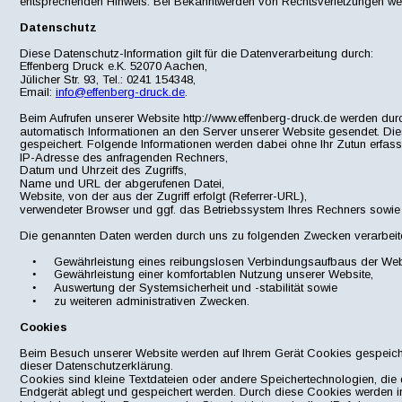
entsprechenden Hinweis. Bei Bekanntwerden von Rechtsverletzungen werd
Datenschutz
Diese Datenschutz-Information gilt für die Datenverarbeitung durch:
Effenberg Druck e.K. 52070 Aachen, 
Jülicher Str. 93, Tel.: 0241 154348, 
Email: 
info@effenberg-druck.de
.
Beim Aufrufen unserer Website http://www.effenberg-druck.de werden d
automatisch Informationen an den Server unserer Website gesendet. Die
gespeichert. Folgende Informationen werden dabei ohne Ihr Zutun erfass
IP-Adresse des anfragenden Rechners,
Datum und Uhrzeit des Zugriffs,
Name und URL der abgerufenen Datei,
Website, von der aus der Zugriff erfolgt (Referrer-URL),
verwendeter Browser und ggf. das Betriebssystem Ihres Rechners sowie
Die genannten Daten werden durch uns zu folgenden Zwecken verarbeite
•
Gewährleistung eines reibungslosen Verbindungsaufbaus der Web
•
Gewährleistung einer komfortablen Nutzung unserer Website,
•
Auswertung der Systemsicherheit und -stabilität sowie
•
zu weiteren administrativen Zwecken.
Cookies
Beim Besuch unserer Website werden auf Ihrem Gerät Cookies gespeichert
dieser Datenschutzerklärung.
Cookies sind kleine Textdateien oder andere Speichertechnologien, die 
Endgerät ablegt und gespeichert werden. Durch diese Cookies werden im